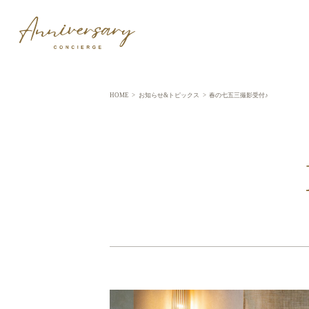
HOME
>
お知らせ&トピックス
>
春の七五三撮影受付♪