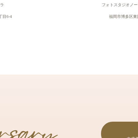
レラ
フォトスタジオノー
目6-4
福岡市博多区東比恵3